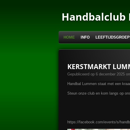
Ga
direct
Handbalclub
naar
de
hoofdinhoud
HOME
INFO
LEEFTIJDSGROEP
KERSTMARKT LUMM
Gepubliceerd op 6 december 2025 o
Handbal Lummen staat met een kraam
Steun onze club en kom langs op ons
https://facebook.com/events/s/han