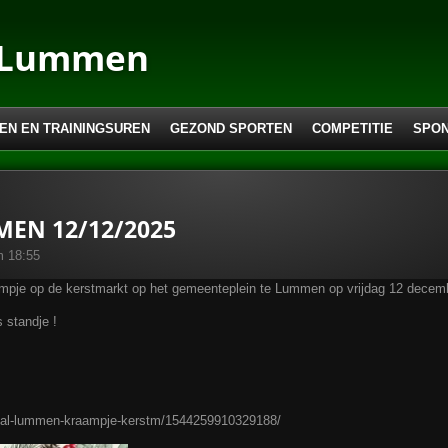
 Lummen
EN EN TRAININGSUREN
GEZOND SPORTEN
COMPETITIE
SPO
EN 12/12/2025
m 18:55
pje op de kerstmarkt op het gemeenteplein te Lummen op vrijdag 12 decem
 standje !
dbal-lummen-kraampje-kerstm/1544259910329188/