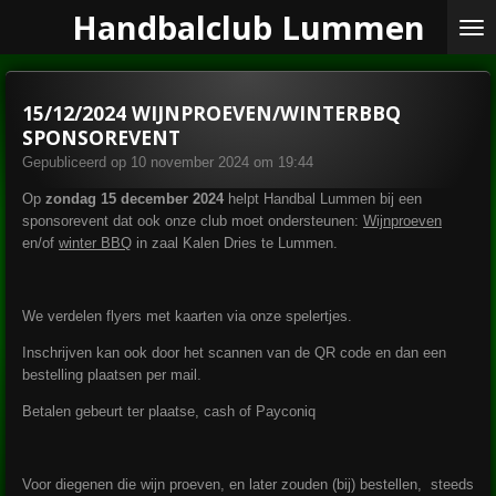
Handbalclub Lummen
Ga
direct
naar
de
15/12/2024 WIJNPROEVEN/WINTERBBQ
hoofdinhoud
SPONSOREVENT
Gepubliceerd op 10 november 2024 om 19:44
Op
zondag 15 december 2024
helpt Handbal Lummen bij een
sponsorevent dat ook onze club moet ondersteunen:
Wijnproeven
en/of
winter BBQ
in zaal Kalen Dries te Lummen.
We verdelen flyers met kaarten via onze spelertjes.
Inschrijven kan ook door het scannen van de QR code en dan een
bestelling plaatsen per mail.
Betalen gebeurt ter plaatse, cash of Payconiq
Voor diegenen die wijn proeven, en later zouden (bij) bestellen, steeds